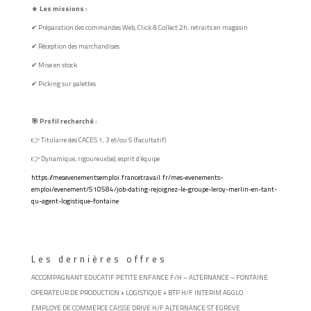
🔹 Les missions :
✔ Préparation des commandes Web, Click & Collect 2h, retraits en magasin
✔ Réception des marchandises
✔ Mise en stock
✔ Picking sur palettes
🎯 Profil recherché :
👉 Titulaire des CACES 1, 3 et/ou 5 (facultatif)
👉 Dynamique, rigoureux(se), esprit d’équipe
https://mesevenementsemploi.francetravail.fr/mes-evenements-
emploi/evenement/510584/job-dating-rejoignez-le-groupe-leroy-merlin-en-tant-
qu-agent-logistique-fontaine
Les dernières offres
ACCOMPAGNANT EDUCATIF PETITE ENFANCE F/H – ALTERNANCE – FONTAINE
OPERATEUR DE PRODUCTION + LOGISTIQUE + BTP H/F INTERIM AGGLO
EMPLOYE DE COMMERCE CAISSE DRIVE H/F ALTERNANCE ST EGREVE