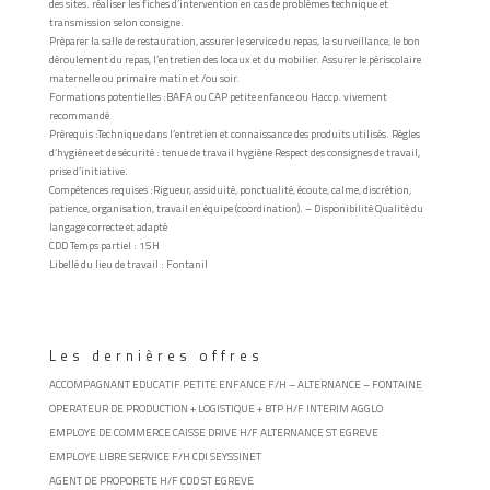
des sites. réaliser les fiches d’intervention en cas de problèmes technique et
transmission selon consigne.
Préparer la salle de restauration, assurer le service du repas, la surveillance, le bon
déroulement du repas, l’entretien des locaux et du mobilier. Assurer le périscolaire
maternelle ou primaire matin et /ou soir.
Formations potentielles :
BAFA ou CAP petite enfance ou Haccp. vivement
recommandé
Prérequis :
Technique dans l’entretien et connaissance des produits utilisés. Règles
d’hygiène et de sécurité : tenue de travail hygiène Respect des consignes de travail,
prise d’initiative.
Compétences requises :
Rigueur, assiduité, ponctualité, écoute, calme, discrétion,
patience, organisation, travail en équipe (coordination). – Disponibilité Qualité du
langage correcte et adapté
CDD Temps partiel : 15H
Libellé du lieu de travail :
Fontanil
Les dernières offres
ACCOMPAGNANT EDUCATIF PETITE ENFANCE F/H – ALTERNANCE – FONTAINE
OPERATEUR DE PRODUCTION + LOGISTIQUE + BTP H/F INTERIM AGGLO
EMPLOYE DE COMMERCE CAISSE DRIVE H/F ALTERNANCE ST EGREVE
EMPLOYE LIBRE SERVICE F/H CDI SEYSSINET
AGENT DE PROPORETE H/F CDD ST EGREVE