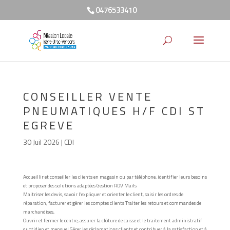
0476533410
CONSEILLER VENTE
PNEUMATIQUES H/F CDI ST
EGREVE
30 Juil 2026
|
CDI
Accueillir et conseiller les clients en magasin ou par téléphone, identifier leurs besoins
et proposer des solutions adaptées Gestion RDV Mails
Maitriser les devis, savoir l’expliquer et orienter le client, saisir les ordres de
réparation, facturer et gérer les comptes clients Traiter les retours et commandes de
marchandises,
Ouvrir et fermer le centre, assurer la clôture de caisse et le traitement administratif
quotidien et mensuel Gérer les réclamations clients et contribuer à la satisfaction et à