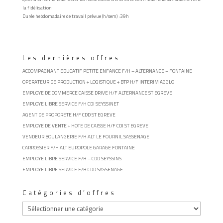
la fidélisation
Durée hebdomadaire de travail prévue (h/sem) :
39h
Les dernières offres
ACCOMPAGNANT EDUCATIF PETITE ENFANCE F/H – ALTERNANCE – FONTAINE
OPERATEUR DE PRODUCTION + LOGISTIQUE + BTP H/F INTERIM AGGLO
EMPLOYE DE COMMERCE CAISSE DRIVE H/F ALTERNANCE ST EGREVE
EMPLOYE LIBRE SERVICE F/H CDI SEYSSINET
AGENT DE PROPORETE H/F CDD ST EGREVE
EMPLOYE DE VENTE + HOTE DE CAISSE H/F CDI ST EGREVE
VENDEUR BOULANGERIE F/H ALT LE FOURNIL SASSENAGE
CARROSSIER F/H ALT EUROPOLE GARAGE FONTAINE
EMPLOYE LIBRE SERVICE F/H – CDD SEYSSINS
EMPLOYE LIBRE SERVICE F/H CDD SASSENAGE
Catégories d’offres
Catégories
d’offres