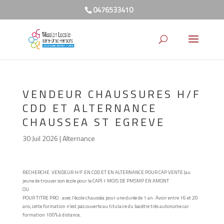
0476533410
VENDEUR CHAUSSURES H/F
CDD ET ALTERNANCE
CHAUSSEA ST EGREVE
30 Juil 2026
|
Alternance
RECHERCHE VENDEUR H/F EN CDD ET EN ALTERNANCE POUR CAP VENTE (au
jeune de trouver son école pour le CAP) 1 MOIS DE PMSMP EN AMONT
OU
POUR TITRE PRO :
avec l’école chausséa pour une durée de 1 an. Avoir entre 16 et 20
ans, cette formation n’est pas ouverte au titulaire du bacêtre très autonome car
formation 100% à distance,