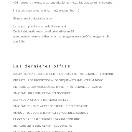
406h de cours + le reste en autonomie. donne niveau bac titre conseiller de vente.
(1 j de cours par semaine (e-learning) avec ordi fourni)
Examen se déroulera à Valleroy.
Le magasin prend en charge le déplacement
Durée hebdomadaire de travail prévue (h/sem) :
35h
pour postuler : se rendre directement au magasin avec son CV au magasin. LM
appréciée
Les dernières offres
ACCOMPAGNANT EDUCATIF PETITE ENFANCE F/H – ALTERNANCE – FONTAINE
OPERATEUR DE PRODUCTION + LOGISTIQUE + BTP H/F INTERIM AGGLO
EMPLOYE DE COMMERCE CAISSE DRIVE H/F ALTERNANCE ST EGREVE
EMPLOYE LIBRE SERVICE F/H CDI SEYSSINET
AGENT DE PROPORETE H/F CDD ST EGREVE
EMPLOYE DE VENTE + HOTE DE CAISSE H/F CDI ST EGREVE
VENDEUR BOULANGERIE F/H ALT LE FOURNIL SASSENAGE
CARROSSIER F/H ALT EUROPOLE GARAGE FONTAINE
EMPLOYE LIBRE SERVICE F/H – CDD SEYSSINS