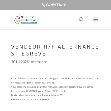
0476533410
VENDEUR H/F ALTERNANCE
ST EGREVE
30 Juil 2026
|
Alternance
Vous réalisez : la mise en rayon, le cintrage, le conseil clientèle et l’encaissement dans
un magasin de prêt-à-porter pour enfant.
Vous êtes dynamique, souriant(e)et motivé(e). Débutant accepté Travail le samedi
Formation ALTERNANCE
pour CAP ou BAC Pro vente
Durée hebdomadaire de travail prévue (h/sem) :
35h
Libellé du lieu de travail :
ST EGREVE