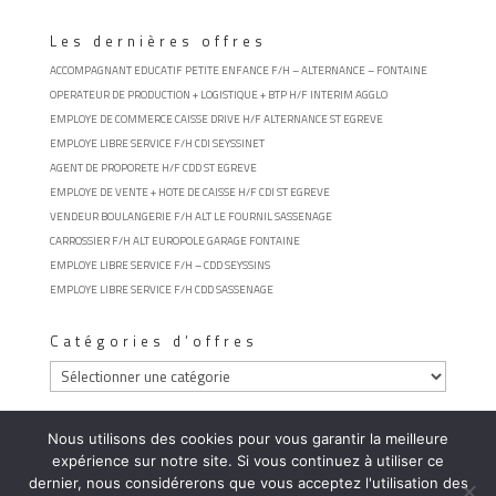
Les dernières offres
ACCOMPAGNANT EDUCATIF PETITE ENFANCE F/H – ALTERNANCE – FONTAINE
OPERATEUR DE PRODUCTION + LOGISTIQUE + BTP H/F INTERIM AGGLO
EMPLOYE DE COMMERCE CAISSE DRIVE H/F ALTERNANCE ST EGREVE
EMPLOYE LIBRE SERVICE F/H CDI SEYSSINET
AGENT DE PROPORETE H/F CDD ST EGREVE
EMPLOYE DE VENTE + HOTE DE CAISSE H/F CDI ST EGREVE
VENDEUR BOULANGERIE F/H ALT LE FOURNIL SASSENAGE
CARROSSIER F/H ALT EUROPOLE GARAGE FONTAINE
EMPLOYE LIBRE SERVICE F/H – CDD SEYSSINS
EMPLOYE LIBRE SERVICE F/H CDD SASSENAGE
Catégories d’offres
Catégories
d’offres
Nous utilisons des cookies pour vous garantir la meilleure
expérience sur notre site. Si vous continuez à utiliser ce
dernier, nous considérerons que vous acceptez l'utilisation des