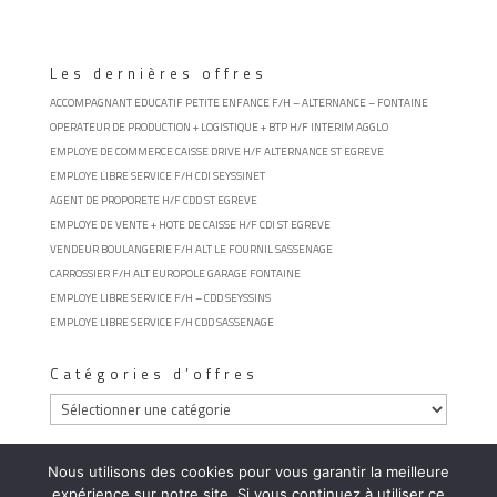
Les dernières offres
ACCOMPAGNANT EDUCATIF PETITE ENFANCE F/H – ALTERNANCE – FONTAINE
OPERATEUR DE PRODUCTION + LOGISTIQUE + BTP H/F INTERIM AGGLO
EMPLOYE DE COMMERCE CAISSE DRIVE H/F ALTERNANCE ST EGREVE
EMPLOYE LIBRE SERVICE F/H CDI SEYSSINET
AGENT DE PROPORETE H/F CDD ST EGREVE
EMPLOYE DE VENTE + HOTE DE CAISSE H/F CDI ST EGREVE
VENDEUR BOULANGERIE F/H ALT LE FOURNIL SASSENAGE
CARROSSIER F/H ALT EUROPOLE GARAGE FONTAINE
EMPLOYE LIBRE SERVICE F/H – CDD SEYSSINS
EMPLOYE LIBRE SERVICE F/H CDD SASSENAGE
Catégories d’offres
Catégories
d’offres
Nous utilisons des cookies pour vous garantir la meilleure
expérience sur notre site. Si vous continuez à utiliser ce